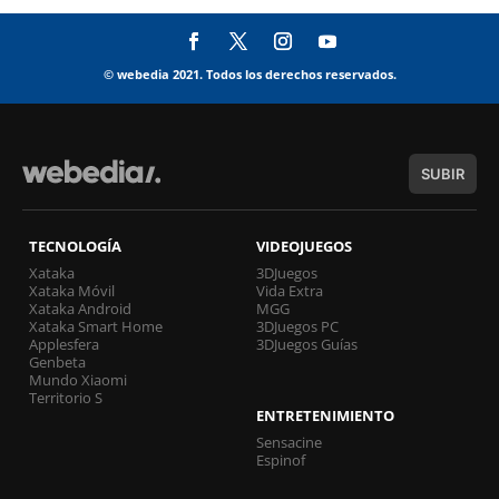
© webedia 2021. Todos los derechos reservados.
SUBIR
TECNOLOGÍA
VIDEOJUEGOS
Xataka
3DJuegos
Xataka Móvil
Vida Extra
Xataka Android
MGG
Xataka Smart Home
3DJuegos PC
Applesfera
3DJuegos Guías
Genbeta
Mundo Xiaomi
Territorio S
ENTRETENIMIENTO
Sensacine
Espinof