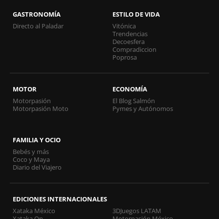
GASTRONOMÍA
ESTILO DE VIDA
Directo al Paladar
Vitónica
Trendencias
Decoesfera
Compradiccion
Poprosa
MOTOR
ECONOMÍA
Motorpasión
El Blog Salmón
Motorpasión Moto
Pymes y Autónomos
FAMILIA Y OCIO
Bebés y más
Coco y Maya
Diario del Viajero
EDICIONES INTERNACIONALES
Xataka México
3DJuegos LATAM
Xataka On
Motorpasión México